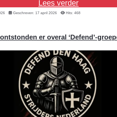
Lees verder
026
Geschreven: 17 april 2026
Hits: 468
 ontstonden er overal ‘Defend’-groe