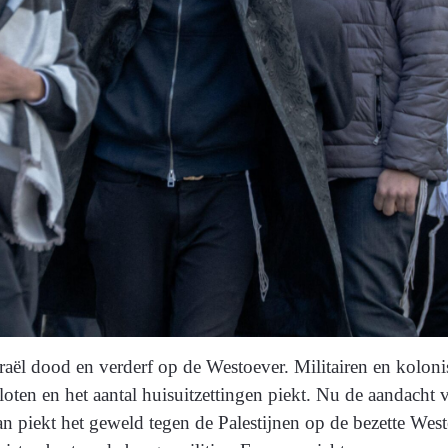
raël dood en verderf op de Westoever. Militairen en kolon
oten en het aantal huisuitzettingen piekt. Nu de aandacht v
n piekt het geweld tegen de Palestijnen op de bezette West