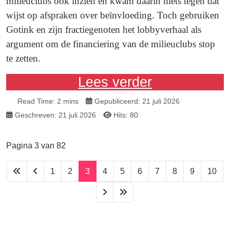
milieuclubs ook inzien en kwam daarin niets tegen dat
wijst op afspraken over beïnvloeding. Toch gebruiken
Gotink en zijn fractiegenoten het lobbyverhaal als
argument om de financiering van de milieuclubs stop
te zetten.
Lees verder
Read Time: 2 mins
Gepubliceerd: 21 juli 2026
Geschreven: 21 juli 2026
Hits: 80
Pagina 3 van 82
1
2
3
4
5
6
7
8
9
10