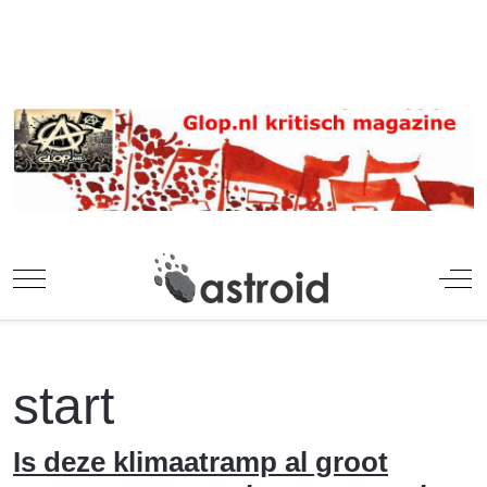
Mobile Menu Toggle
Off
start
Is deze klimaatramp al groot