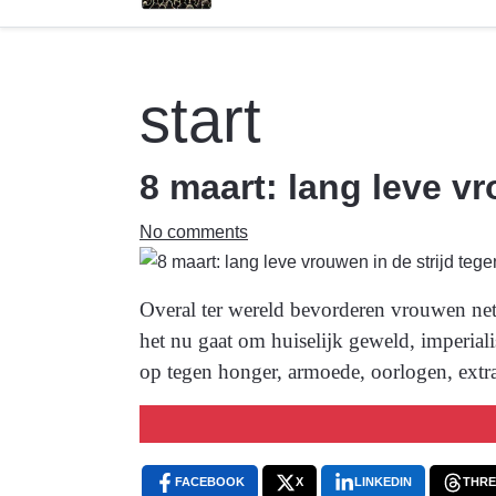
start
8 maart: lang leve v
No comments
Overal ter wereld bevorderen vrouwen net
het nu gaat om huiselijk geweld, imperial
op tegen honger, armoede, oorlogen, extr
FACEBOOK
X
LINKEDIN
THR