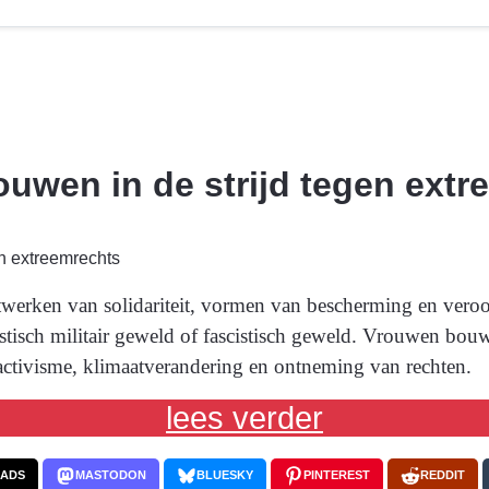
rouwen in de strijd tegen ext
werken van solidariteit, vormen van bescherming en veroo
istisch militair geweld of fascistisch geweld. Vrouwen bo
activisme, klimaatverandering en ontneming van rechten.
lees verder
EADS
MASTODON
BLUESKY
PINTEREST
REDDIT