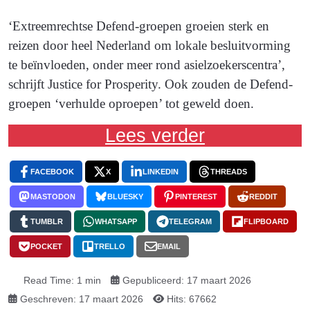
‘Extreemrechtse Defend-groepen groeien sterk en
reizen door heel Nederland om lokale besluitvorming
te beïnvloeden, onder meer rond asielzoekerscentra’,
schrijft Justice for Prosperity. Ook zouden de Defend-
groepen ‘verhulde oproepen’ tot geweld doen.
Lees verder
FACEBOOK
X
LINKEDIN
THREADS
MASTODON
BLUESKY
PINTEREST
REDDIT
TUMBLR
WHATSAPP
TELEGRAM
FLIPBOARD
POCKET
TRELLO
EMAIL
Read Time: 1 min
Gepubliceerd: 17 maart 2026
Geschreven: 17 maart 2026
Hits: 67662