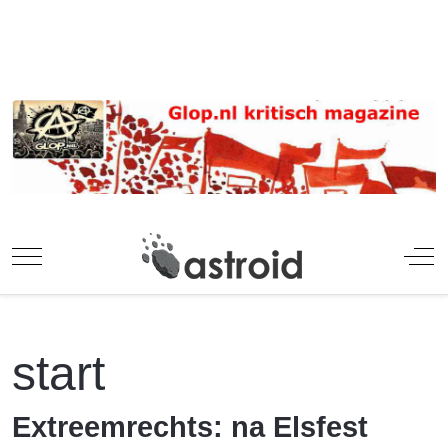
Mobile Menu Toggle
Off
start
Extreemrechts: na Elsfest